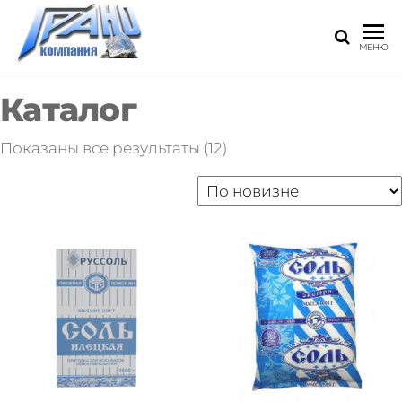
Skip
to
Продажа
МЕНЮ
the
соли
оптом по
content
Каталог
России
Сортировка:
Показаны все результаты (12)
самые
недавние